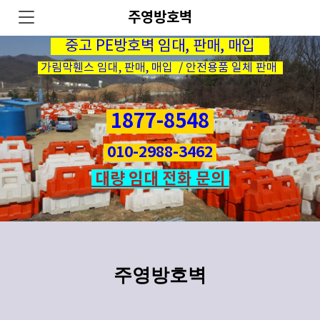
주영방호벽
중고 PE방호벽 임대, 판매, 매입
가림막휀스 임대, 판매, 매입 / 안전용품 일체 판매
1877-8548
010-2988-3462
대량 임대 전화 문의
주영방호벽